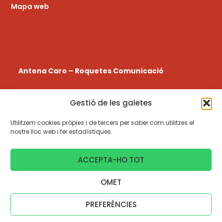
Mapa web
Antena Caro – Roquetes Comunicació
La
Ràdio a la Carta
de l’emissora Municipal de
Gestió de les galetes
Roquetes a les Terres de l’Ebre.
Utilitzem cookies pròpies i de tercers per saber com utilitzes el
977 580 108
nostre lloc web i fer estadístiques.
radio@antenacaro.cat
ACCEPTA-HO TOT
Urb. Torre d’en Gil, Centre Cívic, 2n pis, 43520, Roquetes
OMET
© 2021 - 2026
| Powered by
Antena Caro
GLOBALS
PREFERÈNCIES
Nota legal
Política de cookies
Política de privacitat