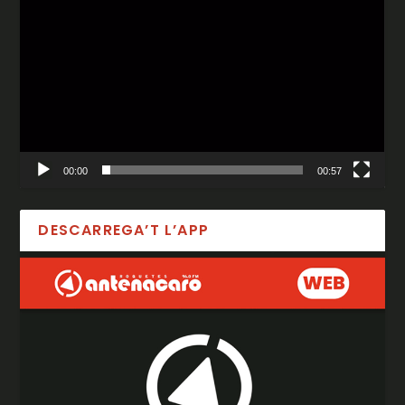
00:00
00:57
DESCARREGA’T L’APP