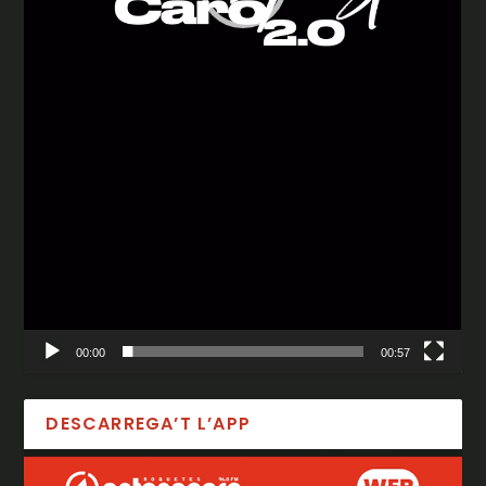
00:00
00:57
DESCARREGA’T L’APP