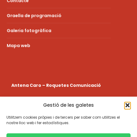
Contacte
Graella de programació
Galeria fotogràfica
Mapa web
Antena Caro – Roquetes Comunicació
La
Ràdio a la Carta
de l’emissora Municipal de
Gestió de les galetes
Roquetes a les Terres de l’Ebre.
Utilitzem cookies pròpies i de tercers per saber com utilitzes el
977 580 108
nostre lloc web i fer estadístiques.
radio@antenacaro.cat