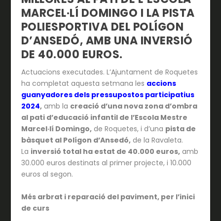
MARCEL·LÍ DOMINGO I LA PISTA
POLIESPORTIVA DEL POLÍGON
D’ANSEDÓ, AMB UNA INVERSIÓ
DE 40.000 EUROS.
Actuacions executades. L’Ajuntament de Roquetes
ha completat aquesta setmana les
accions
guanyadores dels pressupostos participatius
2024
,
amb la
creació d’una nova zona d’ombra
al pati d’educació infantil de l’Escola Mestre
Marcel·lí Domingo,
de Roquetes, i d’una
pista de
bàsquet al Polígon d’Ansedó,
de la Ravaleta.
La
inversió total ha estat de 40.000 euros,
amb
30.000 euros destinats al primer projecte, i 10.000
euros al segon.
Més arbrat i reparació del paviment, per l’inici
de curs