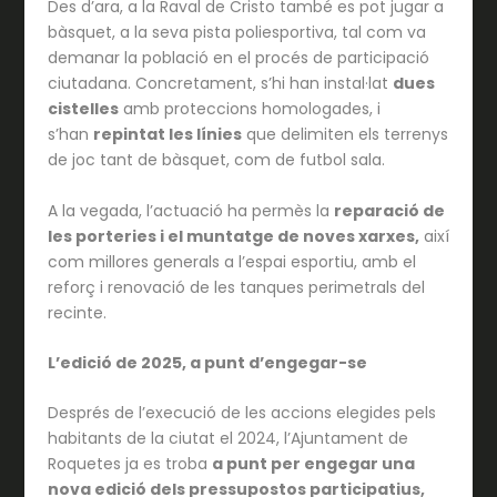
Des d’ara, a la Raval de Cristo també es pot jugar a
bàsquet, a la seva pista poliesportiva, tal com va
demanar la població en el procés de participació
ciutadana. Concretament, s’hi han instal·lat
dues
cistelles
amb proteccions homologades, i
s’han
repintat les línies
que delimiten els terrenys
de joc tant de bàsquet, com de futbol sala.
A la vegada, l’actuació ha permès la
reparació de
les porteries i el muntatge de noves xarxes,
així
com millores generals a l’espai esportiu, amb el
reforç i renovació de les tanques perimetrals del
recinte.
L’edició de 2025, a punt d’engegar-se
Després de l’execució de les accions elegides pels
habitants de la ciutat el 2024, l’Ajuntament de
Roquetes ja es troba
a punt per engegar una
nova edició dels pressupostos participatius,