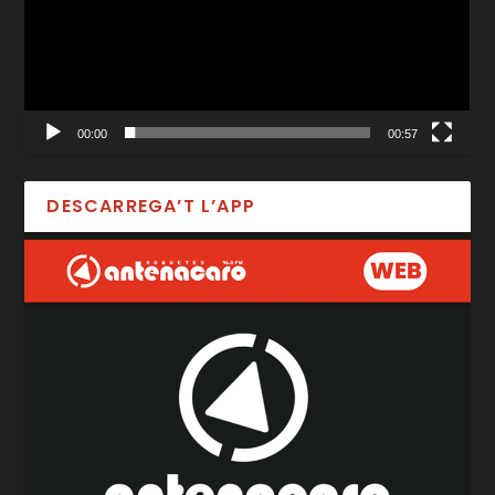
00:00
00:57
DESCARREGA’T L’APP