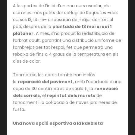
A les portes de l’inici d’un nou curs escolar, els
alumnes més petits del col·legi de Roquetes –dels
cursos I3, I4 i I5– disposaran de major confort al
pati, després de la
plantada de 13 moreres i 1
plataner.
A més, s’ha produït la redistribució de
l’arbrat adult, garantint una distribució uniforme de
l’ombrejat per tot l’espai, fet que permetrà una
rebaixa de fins a 4 graus de la temperatura en els
dies de calor.
Tanmateix, les obres també han inclòs
la
reparació del paviment,
amb l’aportació d’una
capa de 30 centímetres de sauló fi, la
renovació
dels sorrals,
el
repintat dels murets
de
tancament i la col·locació de noves jardineres de
fusta.
Una nova opció esportiva a la Ravaleta