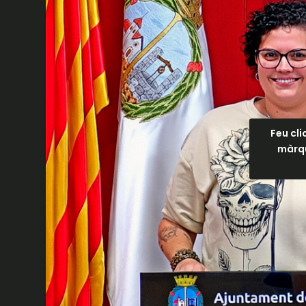
Feu cli
màrqu