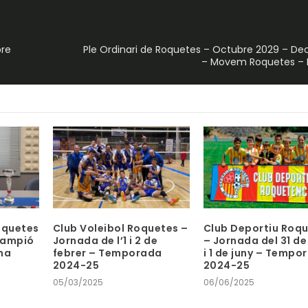
l
e
s
d
bre
Ple Ordinari de Roquetes – Octubre 2029 – De
– Movem Roquetes – 
e
f
l
e
t
x
a
c
a
p
a
Roquetes
Club Voleibol Roquetes –
Club Deportiu Roq
m
campió
Jornada de l’1 i 2 de
– Jornada del 31 d
ana
febrer – Temporada
i 1 de juny – Tempo
u
2024-25
2024-25
n
05/03/2025
06/06/2025
t
/