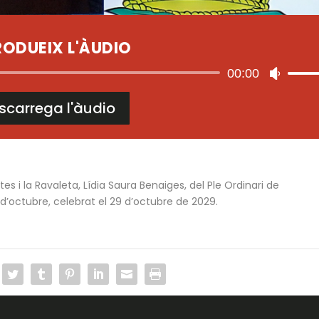
RODUEIX L'ÀUDIO
Reproductor
00:00
F
d'àudio
e
scarrega l'àudio
u
s
e
r
v
s i la Ravaleta, Lídia Saura Benaiges, del Ple Ordinari de
i
’octubre, celebrat el 29 d’octubre de 2029.
r
l
e
s
t
e
c