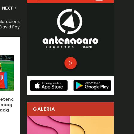
NEXT
claracions
David Poy
uetenc
e maig
GALERIA
rada