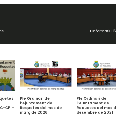
e
s
d
e
f
 de
L’Informatiu 
l
e
t
x
a
c
a
p
a
m
u
n
oquetes
Ple Ordinari de
Ple Ordinari de
t
–
l’Ajuntament de
l’Ajuntament de
SC-CP –
Roquetes del mes de
Roquetes del mes 
/
març de 2026
desembre de 2021
c