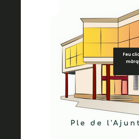
Feu cli
màrqu