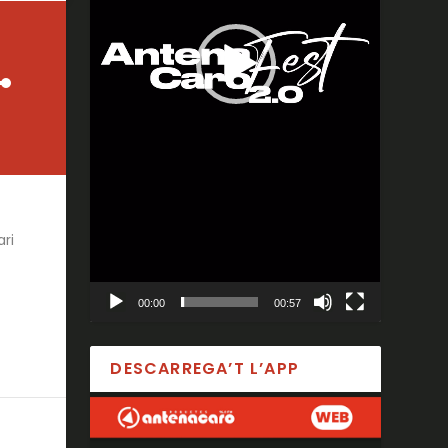
ari
00:00
00:57
DESCARREGA’T L’APP