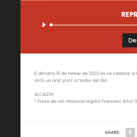
REP
De
El dimarts 15 de febrer de 2022 es va celebrar a 
amb un únic punt a l’ordre del dia:
ALCALDIA
1. Presa de raó renúncia regidor Francesc Artur
SHARE: