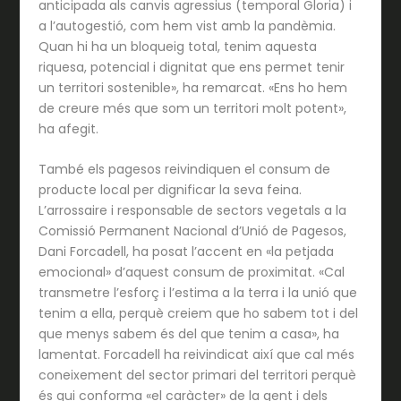
anticipada als canvis agressius (temporal Gloria) i
a l’autogestió, com hem vist amb la pandèmia.
Quan hi ha un bloqueig total, tenim aquesta
riquesa, potencial i dignitat que ens permet tenir
un territori sostenible», ha remarcat. «Ens ho hem
de creure més que som un territori molt potent»,
ha afegit.
També els pagesos reivindiquen el consum de
producte local per dignificar la seva feina.
L’arrossaire i responsable de sectors vegetals a la
Comissió Permanent Nacional d’Unió de Pagesos,
Dani Forcadell, ha posat l’accent en «la petjada
emocional» d’aquest consum de proximitat. «Cal
transmetre l’esforç i l’estima a la terra i la unió que
tenim a ella, perquè creiem que ho sabem tot i del
que menys sabem és del que tenim a casa», ha
lamentat. Forcadell ha reivindicat així que cal més
coneixement del sector primari del territori perquè
és qui conforma «el caràcter» de la gent i dels