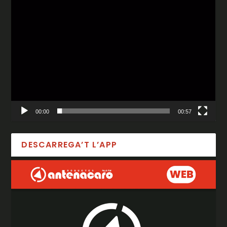
00:00
00:57
DESCARREGA’T L’APP