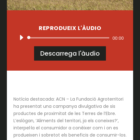
REPRODUEIX L'ÀUDIO
Reproductor
00:00
d'àudio
Descarrega l'àudio
Notícia destacada: ACN – La Fundació Agroterritori
ha presentat una campanya divulgativa de sis
productes de proximitat de les Terres de l’Ebre.
L’eslògan, ‘Aliments del territori, ja els coneixes?’,
interpel·la el consumidor a conèixer com i on es
produeixen i sobretot els beneficis de consumir-los.