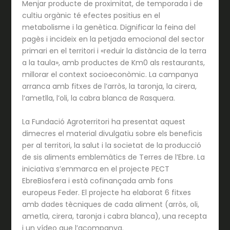
Menjar producte de proximitat, de temporada i de
cultiu orgànic té efectes positius en el
metabolisme i la genètica. Dignificar la feina del
pagès i incideix en la petjada emocional del sector
primari en el territori i «reduir la distància de la terra
a la taula», amb productes de Km0 als restaurants,
millorar el context socioeconòmic. La campanya
arranca amb fitxes de l’arròs, la taronja, la cirera,
l’ametlla, l’oli, la cabra blanca de Rasquera.
La Fundació Agroterritori ha presentat aquest
dimecres el material divulgatiu sobre els beneficis
per al territori, la salut i la societat de la producció
de sis aliments emblemàtics de Terres de l’Ebre. La
iniciativa s’emmarca en el projecte PECT
EbreBiosfera i està cofinançada amb fons
europeus Feder. El projecte ha elaborat 6 fitxes
amb dades tècniques de cada aliment (arròs, oli,
ametla, cirera, taronja i cabra blanca), una recepta
i un vídeo que l’acompanya.