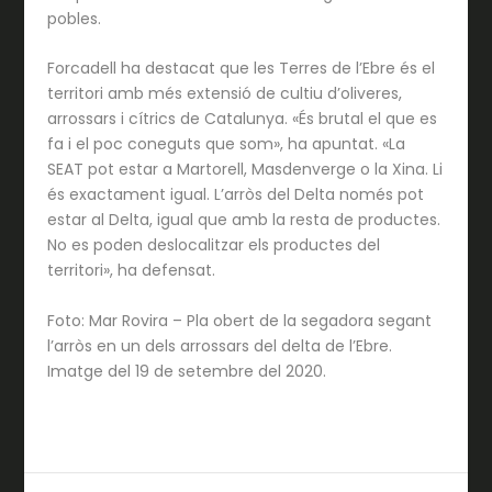
pobles.
Forcadell ha destacat que les Terres de l’Ebre és el
territori amb més extensió de cultiu d’oliveres,
arrossars i cítrics de Catalunya. «És brutal el que es
fa i el poc coneguts que som», ha apuntat. «La
SEAT pot estar a Martorell, Masdenverge o la Xina. Li
és exactament igual. L’arròs del Delta només pot
estar al Delta, igual que amb la resta de productes.
No es poden deslocalitzar els productes del
territori», ha defensat.
Foto: Mar Rovira – Pla obert de la segadora segant
l’arròs en un dels arrossars del delta de l’Ebre.
Imatge del 19 de setembre del 2020.