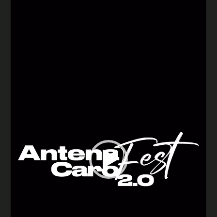
de
vídeo