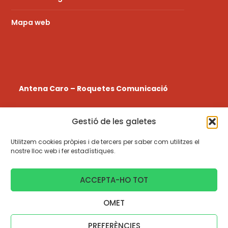
Mapa web
Antena Caro – Roquetes Comunicació
La
Ràdio a la Carta
de l’emissora Municipal de
Gestió de les galetes
Roquetes a les Terres de l’Ebre.
Utilitzem cookies pròpies i de tercers per saber com utilitzes el
977 580 108
nostre lloc web i fer estadístiques.
radio@antenacaro.cat
ACCEPTA-HO TOT
Urb. Torre d’en Gil, Centre Cívic, 2n pis, 43520, Roquetes
OMET
© 2021 - 2026
| Powered by
Antena Caro
GLOBALS
PREFERÈNCIES