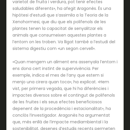
varietat de fruita i verdura, pot tenir efectes
saludables diferents», ha afegit Aragonès. És una
hipòtesi d’estudi que s’assimila a la Teoria de la
Xenohormesi, que diu que els polifenols de les
plantes tenen la capacitat de senyalitzar els
animals que consumeixen aquestes plantes a
l’entorn on les troben. Va lligat també a l’estudi del
sistema digestiu com «un segon cervell».
«Quan mengem un aliment ens assenyala l’entorn i
ens dona cert instint de supervivència. Per
exemple, indica el mes de l’any que estem si
menjo una cirera quan toca», ha explicat. «Hem
vist, per primera vegada, que hi ha diferències i
impactes diversos sobre el contingut de polifenols
de les fruites i els seus efectes beneficiosos
depenent de la procedència i estacionalitat», ha
conclòs l’investigador. Aragonès ha argumentat
que, més enllà de l’impacte mediambiental i la
sostenibilitat, desenes d’estudis recents permeten