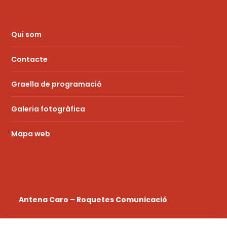
Qui som
Contacte
Graella de programació
Galeria fotogràfica
Mapa web
Antena Caro – Roquetes Comunicació
La
Ràdio a la Carta
de l’emissora Municipal de